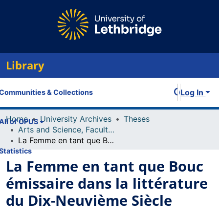
Library
Log In
Communities & Collections
Home
University Archives
Theses
All of OPUS
Arts and Science, Faculty of
La Femme en tant que Bouc émissaire dans la littérature du Dix-Neuvième Siècle
Statistics
La Femme en tant que Bouc
émissaire dans la littérature
du Dix-Neuvième Siècle